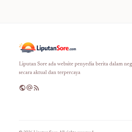
Liputan Sore ada website penyedia berita dalam neg
secara aktual dan terpercaya
public
alternate_email
rss_feed