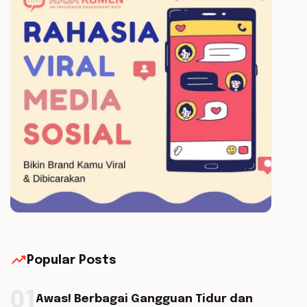
trending_up
Popular Posts
01
Awas! Berbagai Gangguan Tidur dan