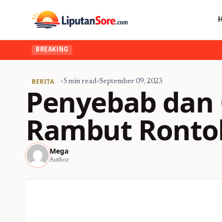
BREAKING
BERITA
•
5 min read
•
September 09, 2023
Penyebab dan 
Rambut Rontok
Mega
Author