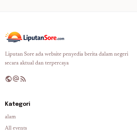
Liputan Sore ada website penyedia berita dalam negeri
secara aktual dan terpercaya
public
alternate_email
rss_feed
Kategori
alam
All events