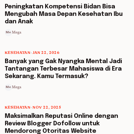
5 min read
Peningkatan Kompetensi Bidan Bisa
Mengubah Masa Depan Kesehatan Ibu
dan Anak
Mega
Me
KESEHATAN
•
JAN 22, 2026
5 min read
Banyak yang Gak Nyangka Mental Jadi
Tantangan Terbesar Mahasiswa di Era
Sekarang. Kamu Termasuk?
Mega
Me
KESEHATAN
•
NOV 22, 2025
5 min read
Maksimalkan Reputasi Online dengan
Review Blogger Dofollow untuk
Mendorong Otoritas Website