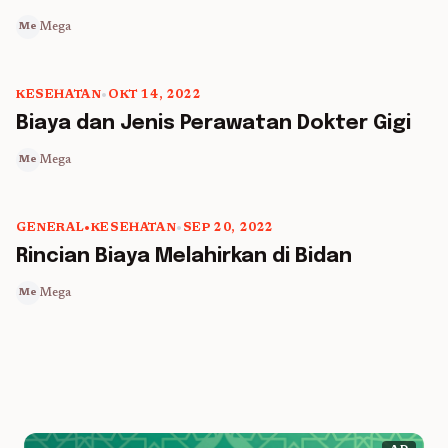
Mega
Me
KESEHATAN
•
OKT 14, 2022
5 min read
Biaya dan Jenis Perawatan Dokter Gigi
Mega
Me
GENERAL
•
KESEHATAN
•
SEP 20, 2022
5 min read
Rincian Biaya Melahirkan di Bidan
Mega
Me