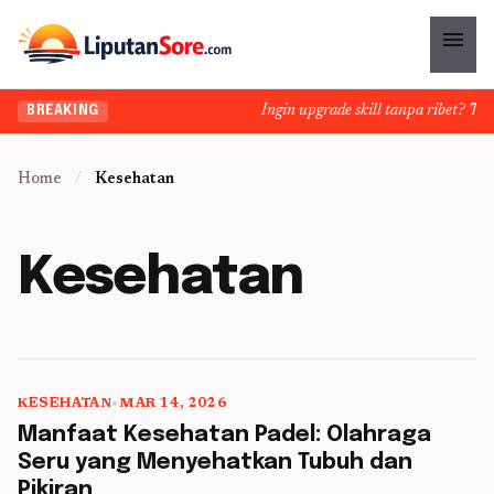
menu
Ingin upgrade skill tanpa ribet? Temuk
BREAKING
Home
/
Kesehatan
Kesehatan
KESEHATAN
•
MAR 14, 2026
5 min read
Manfaat Kesehatan Padel: Olahraga
Seru yang Menyehatkan Tubuh dan
Pikiran