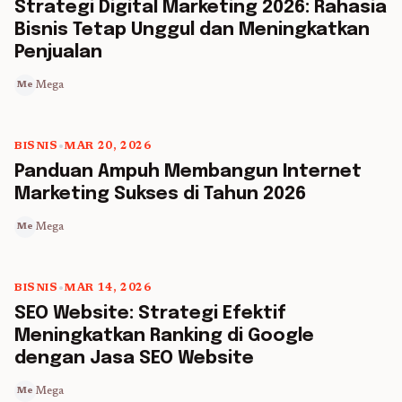
5 min read
Strategi Digital Marketing 2026: Rahasia
Bisnis Tetap Unggul dan Meningkatkan
Penjualan
Mega
Me
BISNIS
•
MAR 20, 2026
5 min read
Panduan Ampuh Membangun Internet
Marketing Sukses di Tahun 2026
Mega
Me
BISNIS
•
MAR 14, 2026
5 min read
SEO Website: Strategi Efektif
Meningkatkan Ranking di Google
dengan Jasa SEO Website
Mega
Me