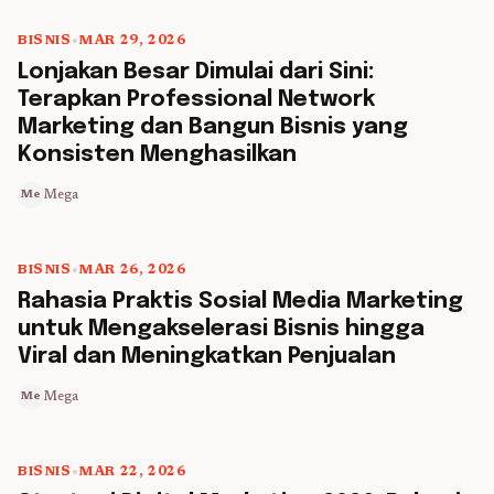
BISNIS
•
MAR 29, 2026
5 min read
Lonjakan Besar Dimulai dari Sini:
Terapkan Professional Network
Marketing dan Bangun Bisnis yang
Konsisten Menghasilkan
Mega
Me
BISNIS
•
MAR 26, 2026
5 min read
Rahasia Praktis Sosial Media Marketing
untuk Mengakselerasi Bisnis hingga
Viral dan Meningkatkan Penjualan
Mega
Me
BISNIS
•
MAR 22, 2026