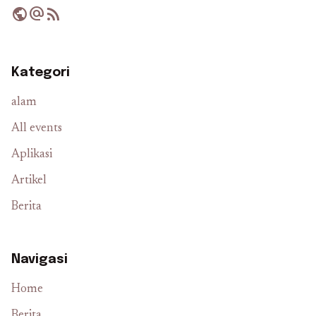
public
alternate_email
rss_feed
Kategori
alam
All events
Aplikasi
Artikel
Berita
Navigasi
Home
Berita