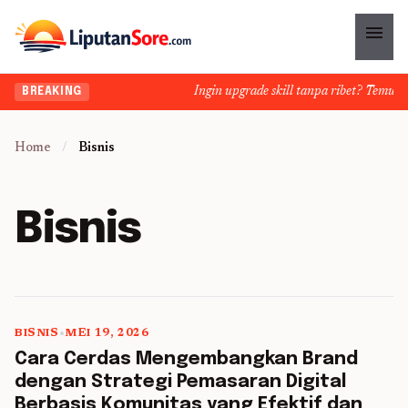
menu
Ingin upgrade skill tanpa ribet? Temukan k
BREAKING
Home
/
Bisnis
Bisnis
BISNIS
•
MEI 19, 2026
5 min read
Cara Cerdas Mengembangkan Brand
dengan Strategi Pemasaran Digital
Berbasis Komunitas yang Efektif dan