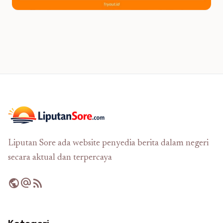
Liputan Sore ada website penyedia berita dalam negeri
secara aktual dan terpercaya
public
alternate_email
rss_feed