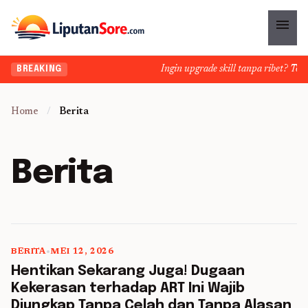
menu
Ingin upgrade skill tanpa ribet? Temuk
BREAKING
Home
/
Berita
Berita
BERITA
•
MEI 12, 2026
5 min read
Hentikan Sekarang Juga! Dugaan
Kekerasan terhadap ART Ini Wajib
Diungkap Tanpa Celah dan Tanpa Alasan