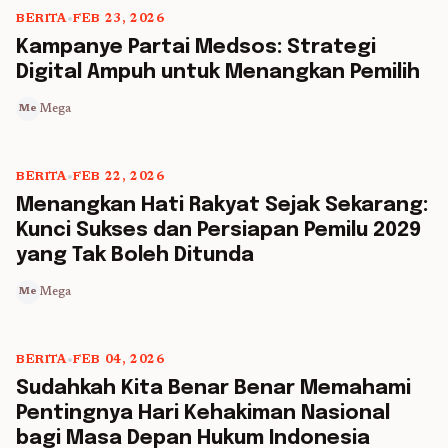
BERITA
•
FEB 23, 2026
5 min read
Kampanye Partai Medsos: Strategi
Digital Ampuh untuk Menangkan Pemilih
Mega
Me
BERITA
•
FEB 22, 2026
5 min read
Menangkan Hati Rakyat Sejak Sekarang:
Kunci Sukses dan Persiapan Pemilu 2029
yang Tak Boleh Ditunda
Mega
Me
BERITA
•
FEB 04, 2026
5 min read
Sudahkah Kita Benar Benar Memahami
Pentingnya Hari Kehakiman Nasional
bagi Masa Depan Hukum Indonesia