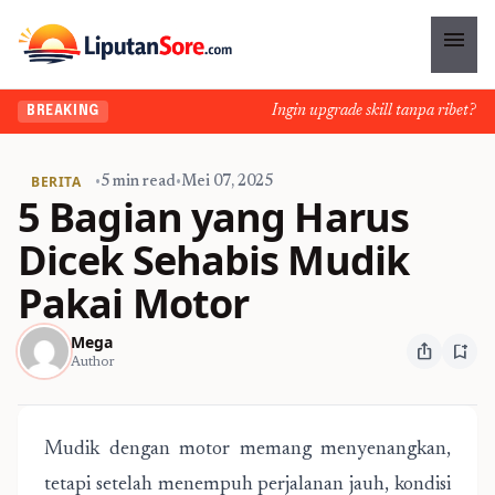
menu
Ingin upgrade skill tanpa ribet? Temu
BREAKING
BERITA
•
5 min read
•
Mei 07, 2025
5 Bagian yang Harus
Dicek Sehabis Mudik
Pakai Motor
Mega
ios_share
bookmark_add
Author
Mudik dengan motor memang menyenangkan,
tetapi setelah menempuh perjalanan jauh, kondisi