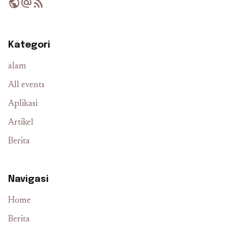
public
alternate_email
rss_feed
Kategori
alam
All events
Aplikasi
Artikel
Berita
Navigasi
Home
Berita