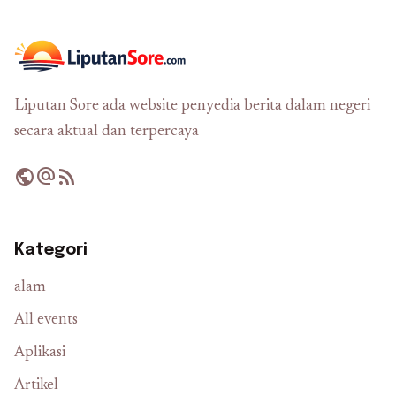
Liputan Sore ada website penyedia berita dalam negeri
secara aktual dan terpercaya
public
alternate_email
rss_feed
Kategori
alam
All events
Aplikasi
Artikel