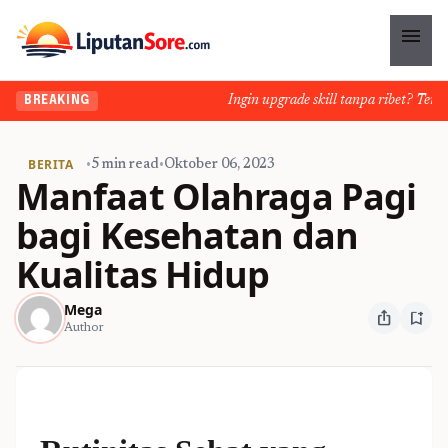
menu
Ingin upgrade skill tanpa ribet? Temukan
BREAKING
BERITA
•
5 min read
•
Oktober 06, 2023
Manfaat Olahraga Pagi
bagi Kesehatan dan
Kualitas Hidup
Mega
ios_share
bookmark_add
Author