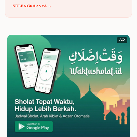
SELENGKAPNYA →
AD