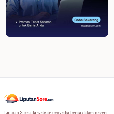
Liputan Sore ada website penyedia berita dalam negeri