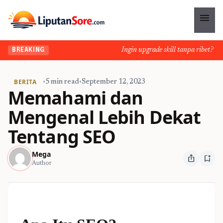
menu
Ingin upgrade skill tanpa ribet? Temu
BREAKING
BERITA
•
5 min read
•
September 12, 2023
Memahami dan
Mengenal Lebih Dekat
Tentang SEO
Mega
ios_share
bookmark_add
Author