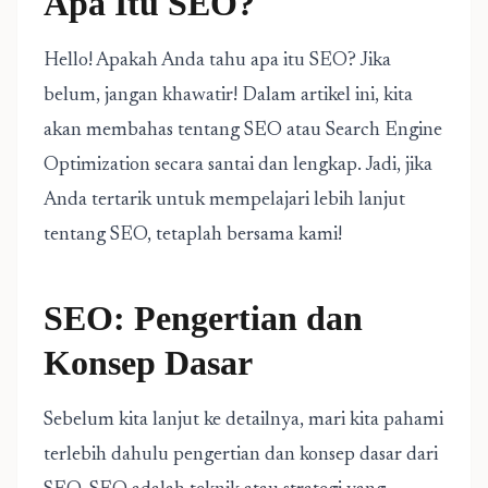
Apa Itu SEO?
Hello! Apakah Anda tahu apa itu SEO? Jika
belum, jangan khawatir! Dalam artikel ini, kita
akan membahas tentang SEO atau Search Engine
Optimization secara santai dan lengkap. Jadi, jika
Anda tertarik untuk mempelajari lebih lanjut
tentang SEO, tetaplah bersama kami!
SEO: Pengertian dan
Konsep Dasar
Sebelum kita lanjut ke detailnya, mari kita pahami
terlebih dahulu pengertian dan konsep dasar dari