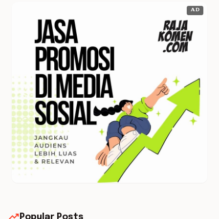
AD
trending_up
Popular Posts