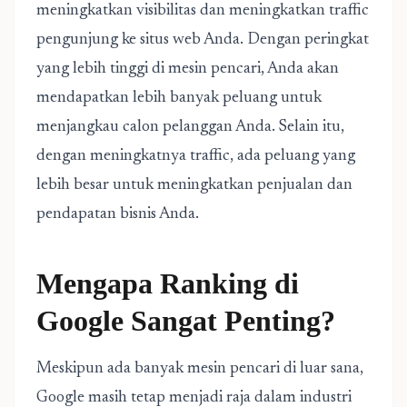
meningkatkan visibilitas dan meningkatkan traffic
pengunjung ke situs web Anda. Dengan peringkat
yang lebih tinggi di mesin pencari, Anda akan
mendapatkan lebih banyak peluang untuk
menjangkau calon pelanggan Anda. Selain itu,
dengan meningkatnya traffic, ada peluang yang
lebih besar untuk meningkatkan penjualan dan
pendapatan bisnis Anda.
Mengapa Ranking di
Google Sangat Penting?
Meskipun ada banyak mesin pencari di luar sana,
Google masih tetap menjadi raja dalam industri