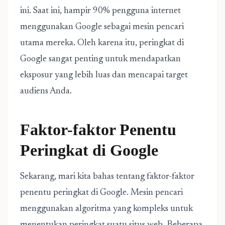
ini. Saat ini, hampir 90% pengguna internet
menggunakan Google sebagai mesin pencari
utama mereka. Oleh karena itu, peringkat di
Google sangat penting untuk mendapatkan
eksposur yang lebih luas dan mencapai target
audiens Anda.
Faktor-faktor Penentu
Peringkat di Google
Sekarang, mari kita bahas tentang faktor-faktor
penentu peringkat di Google. Mesin pencari
menggunakan algoritma yang kompleks untuk