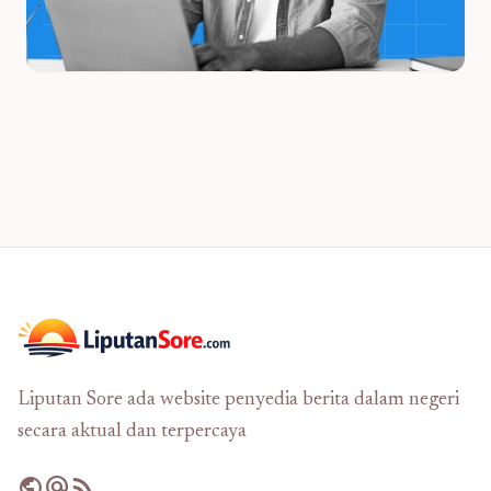
Liputan Sore ada website penyedia berita dalam negeri
secara aktual dan terpercaya
public
alternate_email
rss_feed