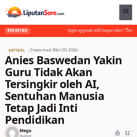
menu
Ingin upgrade skill tanpa ribet? Temukan 
BREAKING
ARTIKEL
•
5 min read
•
Mei 10, 2026
Anies Baswedan Yakin
Guru Tidak Akan
Tersingkir oleh AI,
Sentuhan Manusia
Tetap Jadi Inti
Pendidikan
Mega
ios_share
bookmark_add
Author