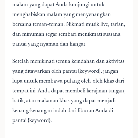
malam yang dapat Anda kunjungi untuk
menghabiskan malam yang menyenangkan
bersama teman-teman. Nikmati musik live, tarian,
dan minuman segar sembari menikmati suasana
pantai yang nyaman dan hangat.
Setelah menikmati semua keindahan dan aktivitas
yang ditawarkan oleh pantai {keyword}, jangan
lupa untuk membawa pulang oleh-oleh khas dari
tempat ini. Anda dapat membeli kerajinan tangan,
batik, atau makanan khas yang dapat menjadi
kenang-kenangan indah dari liburan Anda di
pantai {keyword}.