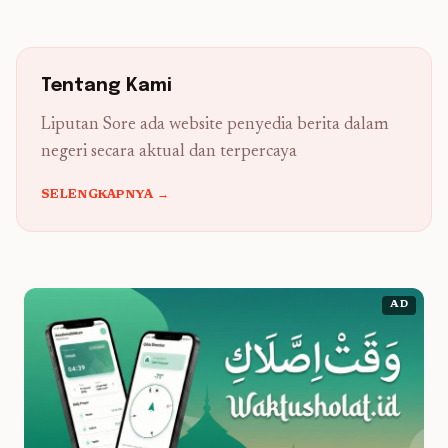
Tentang Kami
Liputan Sore ada website penyedia berita dalam
negeri secara aktual dan terpercaya
SELENGKAPNYA →
AD