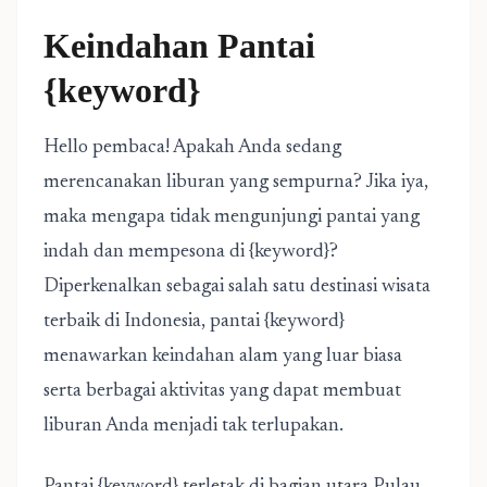
Keindahan Pantai
{keyword}
Hello pembaca! Apakah Anda sedang
merencanakan liburan yang sempurna? Jika iya,
maka mengapa tidak mengunjungi pantai yang
indah dan mempesona di {keyword}?
Diperkenalkan sebagai salah satu destinasi wisata
terbaik di Indonesia, pantai {keyword}
menawarkan keindahan alam yang luar biasa
serta berbagai aktivitas yang dapat membuat
liburan Anda menjadi tak terlupakan.