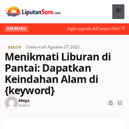
menu
Ingin upgrade skill tanpa ribet? Temuka
BREAKING
BERITA
•
5 min read
•
Agustus 27, 2023
Menikmati Liburan di
Pantai: Dapatkan
Keindahan Alam di
{keyword}
Mega
ios_share
bookmark_add
Author