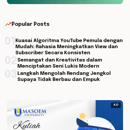
trending_up
Popular Posts
01
Kuasai Algoritma YouTube Pemula dengan
Mudah: Rahasia Meningkatkan View dan
Subscriber Secara Konsisten
02
Semangat dan Kreativitas dalam
Menciptakan Seni Lukis Modern
03
Langkah Mengolah Rendang Jengkol
Supaya Tidak Berbau dan Empuk
AD