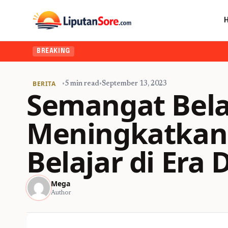
BREAKING
BERITA
•
5 min read
•
September 13, 2023
Semangat Bela
Meningkatkan 
Belajar di Era D
Mega
Author