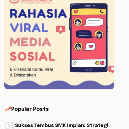
trending_up
Popular Posts
01
Sukses Tembus SMK Impian: Strategi