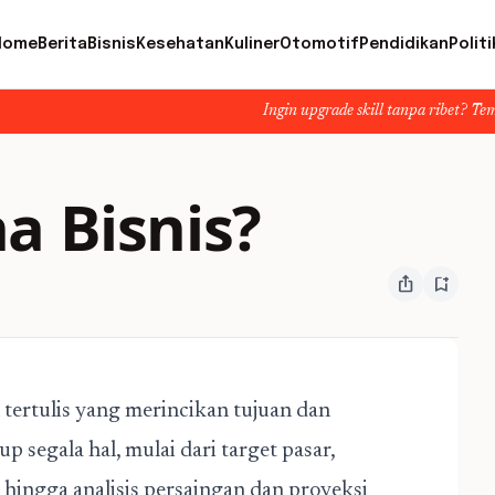
Home
Berita
Bisnis
Kesehatan
Kuliner
Otomotif
Pendidikan
Politi
Ingin upgrade skill tanpa ribet? Temukan kelas seru 
a Bisnis?
ios_share
bookmark_add
tertulis yang merincikan tujuan dan
 segala hal, mulai dari target pasar,
hingga analisis persaingan dan proyeksi