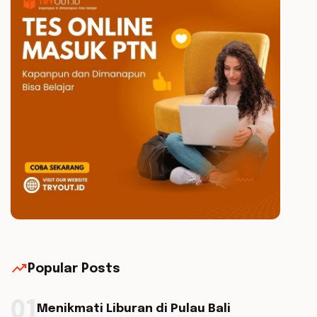
trending_up
Popular Posts
01
Menikmati Liburan di Pulau Bali