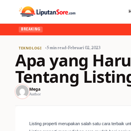
BREAKING
TEKNOLOGI
•
5 min read
•
Februari 02, 2023
Apa yang Haru
Tentang Listin
Mega
Author
Listing properti merupakan salah satu cara terbaik u