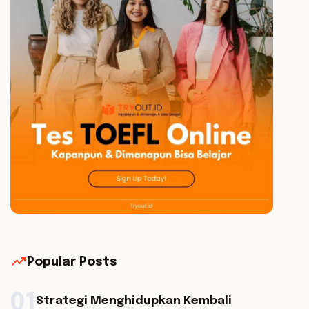
trending_up
Popular Posts
01
Strategi Menghidupkan Kembali