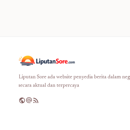
Liputan Sore ada website penyedia berita dalam neg
secara aktual dan terpercaya
public
alternate_email
rss_feed