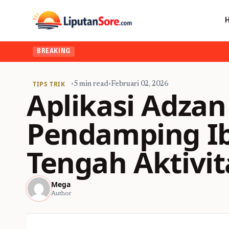
BREAKING
TIPS TRIK
•
5 min read
•
Februari 02, 2026
Aplikasi Adzan
Pendamping Ib
Tengah Aktivit
Mega
Author