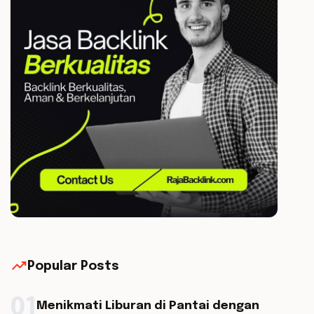
trending_up
Popular Posts
01
Menikmati Liburan di Pantai dengan