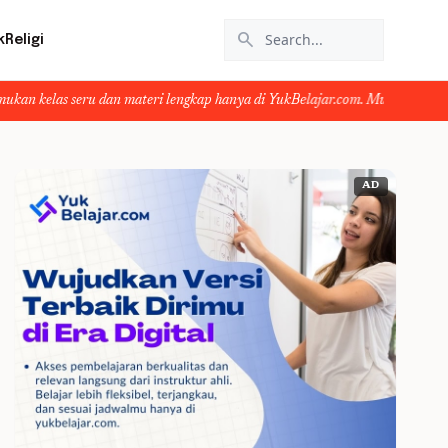
search
k
Religi
u dan materi lengkap hanya di YukBelajar.com. Mulai langkah suksesmu hari in
AD