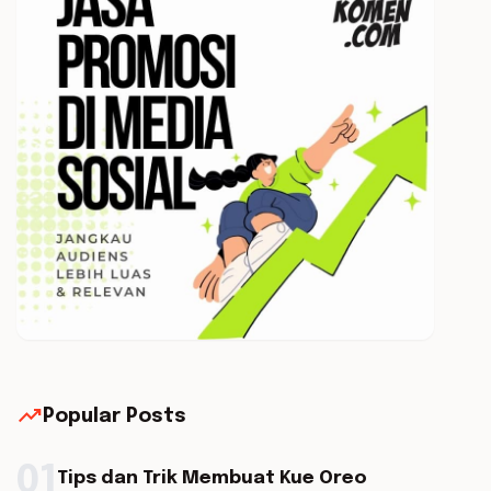
trending_up
Popular Posts
01
Tips dan Trik Membuat Kue Oreo