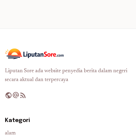
Liputan Sore ada website penyedia berita dalam negeri
secara aktual dan terpercaya
public
alternate_email
rss_feed
Kategori
alam