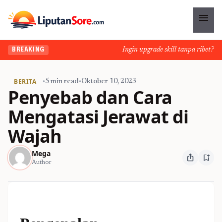
menu
Ingin upgrade skill tanpa ribet? Tem
BREAKING
BERITA
•
5 min read
•
Oktober 10, 2023
Penyebab dan Cara
Mengatasi Jerawat di
Wajah
Mega
ios_share
bookmark_add
Author