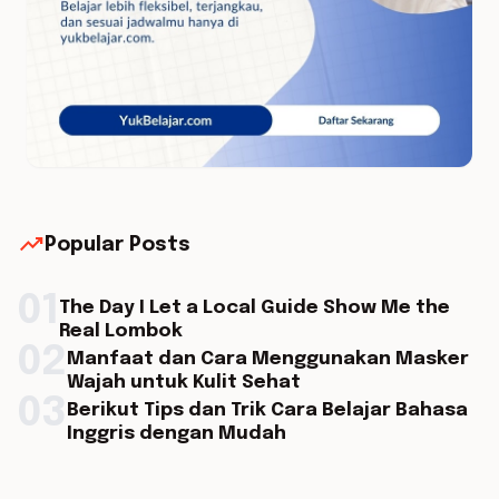
trending_up
Popular Posts
01
The Day I Let a Local Guide Show Me the
Real Lombok
02
Manfaat dan Cara Menggunakan Masker
Wajah untuk Kulit Sehat
03
Berikut Tips dan Trik Cara Belajar Bahasa
Inggris dengan Mudah