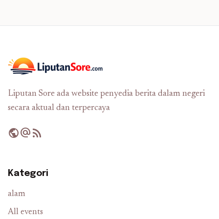
Liputan Sore ada website penyedia berita dalam negeri
secara aktual dan terpercaya
public
alternate_email
rss_feed
Kategori
alam
All events