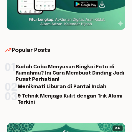
trending_up
Popular Posts
01
Sudah Coba Menyusun Bingkai Foto di
Rumahmu? Ini Cara Membuat Dinding Jadi
Pusat Perhatian!
02
Menikmati Liburan di Pantai Indah
03
9 Tehnik Menjaga Kulit dengan Trik Alami
Terkini
AD