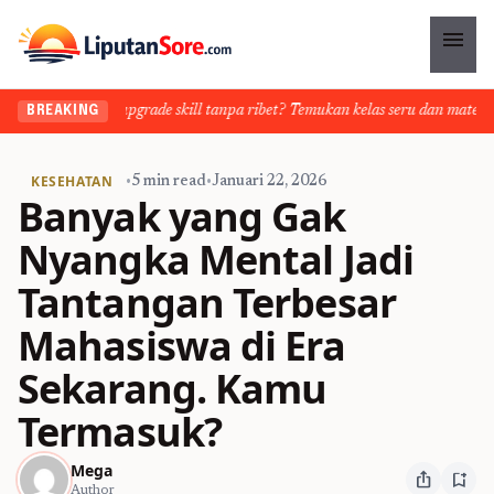
menu
Ingin upgrade skill tanpa ribet? Temukan kelas seru dan materi len
BREAKING
KESEHATAN
•
5 min read
•
Januari 22, 2026
Banyak yang Gak
Nyangka Mental Jadi
Tantangan Terbesar
Mahasiswa di Era
Sekarang. Kamu
Termasuk?
Mega
ios_share
bookmark_add
Author