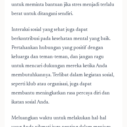
untuk meminta bantuan jika stres menjadi terlalu
berat untuk ditangani sendiri.
Interaksi sosial yang sehat juga dapat
berkontribusi pada kesehatan mental yang baik.
Pertahankan hubungan yang positif dengan
keluarga dan teman-teman, dan jangan ragu
untuk mencari dukungan mereka ketika Anda
membutuhkannya. Terlibat dalam kegiatan sosial,
seperti klub atau organisasi, juga dapat
membantu meningkatkan rasa percaya diri dan
ikatan sosial Anda.
Meluangkan waktu untuk melakukan hal-hal