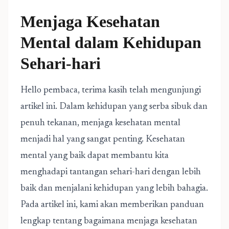
Menjaga Kesehatan
Mental dalam Kehidupan
Sehari-hari
Hello pembaca, terima kasih telah mengunjungi
artikel ini. Dalam kehidupan yang serba sibuk dan
penuh tekanan, menjaga kesehatan mental
menjadi hal yang sangat penting. Kesehatan
mental yang baik dapat membantu kita
menghadapi tantangan sehari-hari dengan lebih
baik dan menjalani kehidupan yang lebih bahagia.
Pada artikel ini, kami akan memberikan panduan
lengkap tentang bagaimana menjaga kesehatan