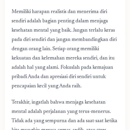
Memiliki harapan realistis dan menerima diri
sendiri adalah bagian penting dalam menjaga
kesehatan mental yang baik. Jangan terlalu keras
pada diri sendiri dan jangan membandingkan diri
dengan orang lain. Setiap orang memiliki
kekuatan dan kelemahan mereka sendiri, dan itu
adalah hal yang alami. Fokuslah pada kemajuan
pribadi Anda dan apresiasi diri sendiri untuk
pencapaian kecil yang Anda raih.
Terakhir, ingatlah bahwa menjaga kesehatan
mental adalah perjalanan yang terus-menerus.
Tidak ada yang sempurna dan ada saat-saat ketika