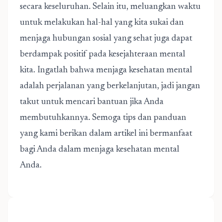
secara keseluruhan. Selain itu, meluangkan waktu
untuk melakukan hal-hal yang kita sukai dan
menjaga hubungan sosial yang sehat juga dapat
berdampak positif pada kesejahteraan mental
kita. Ingatlah bahwa menjaga kesehatan mental
adalah perjalanan yang berkelanjutan, jadi jangan
takut untuk mencari bantuan jika Anda
membutuhkannya. Semoga tips dan panduan
yang kami berikan dalam artikel ini bermanfaat
bagi Anda dalam menjaga kesehatan mental
Anda.