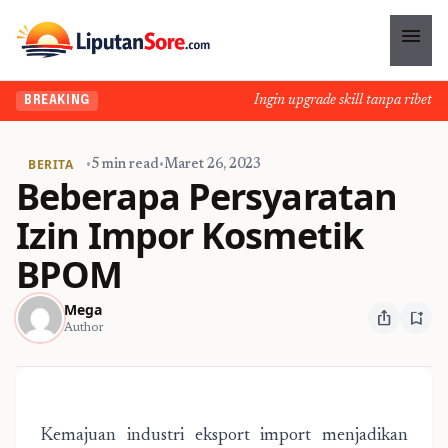
menu
Ingin upgrade skill tanpa ribet? Te
BREAKING
BERITA
•
5 min read
•
Maret 26, 2023
Beberapa Persyaratan
Izin Impor Kosmetik
BPOM
Mega
ios_share
bookmark_add
Author
Kemajuan industri eksport import menjadikan