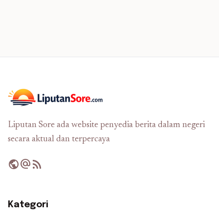
Liputan Sore ada website penyedia berita dalam negeri
secara aktual dan terpercaya
public
alternate_email
rss_feed
Kategori