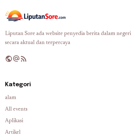
Liputan Sore ada website penyedia berita dalam negeri
secara aktual dan terpercaya
public
alternate_email
rss_feed
Kategori
alam
All events
Aplikasi
Artikel