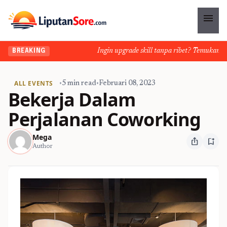
menu
Ingin upgrade skill tanpa ribet? Temukan kelas
BREAKING
ALL EVENTS
•
5 min read
•
Februari 08, 2023
Bekerja Dalam
Perjalanan Coworking
Mega
ios_share
bookmark_add
Author