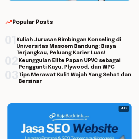
trending_up
Popular Posts
01
Kuliah Jurusan Bimbingan Konseling di
Universitas Masoem Bandung: Biaya
Terjangkau, Peluang Karier Luas!
02
Keunggulan Elite Papan UPVC sebagai
Pengganti Kayu, Plywood, dan WPC
03
Tips Merawat Kulit Wajah Yang Sehat dan
Bersinar
AD