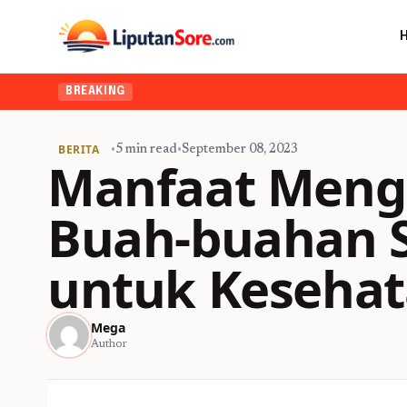
Ingin u
BREAKING
BERITA
•
5 min read
•
September 08, 2023
Manfaat Meng
Buah-buahan S
untuk Keseha
Mega
Author