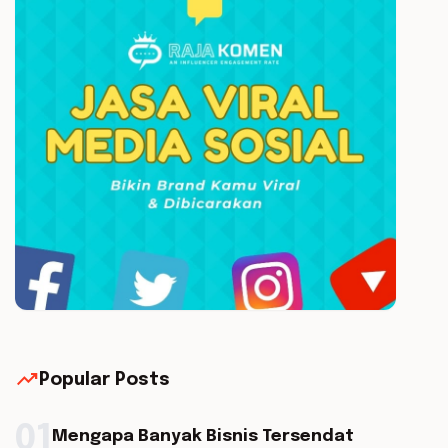
trending_up
Popular Posts
01
Mengapa Banyak Bisnis Tersendat