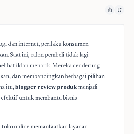
ios_share
bookmark_add
gi dan internet, perilaku konsumen
. Saat ini, calon pembeli tidak lagi
elihat iklan menarik. Mereka cenderung
asan, dan membandingkan berbagai pilihan
a itu,
blogger review produk
menjadi
t efektif untuk membantu bisnis
toko online memanfaatkan layanan