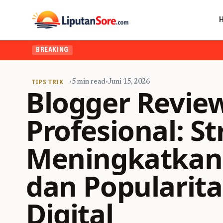
BREAKING
TIPS TRIK
•
5 min read
•
Juni 15, 2026
Blogger Revie
Profesional: St
Meningkatkan
dan Popularita
Digital