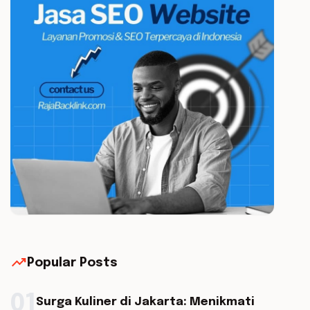
trending_up
Popular Posts
01
Surga Kuliner di Jakarta: Menikmati