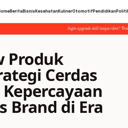
Home
Berita
Bisnis
Kesehatan
Kuliner
Otomotif
Pendidikan
Politi
Ingin upgrade skill tanpa ribet? Temukan kelas seru d
w Produk
rategi Cerdas
 Kepercayaan
s Brand di Era