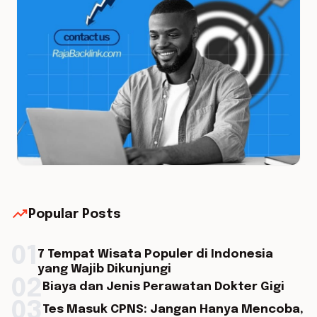
trending_up
Popular Posts
01
7 Tempat Wisata Populer di Indonesia
yang Wajib Dikunjungi
02
Biaya dan Jenis Perawatan Dokter Gigi
03
Tes Masuk CPNS: Jangan Hanya Mencoba,