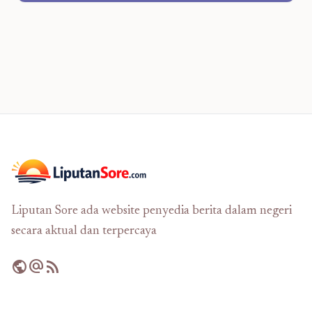
Liputan Sore ada website penyedia berita dalam negeri
secara aktual dan terpercaya
public
alternate_email
rss_feed