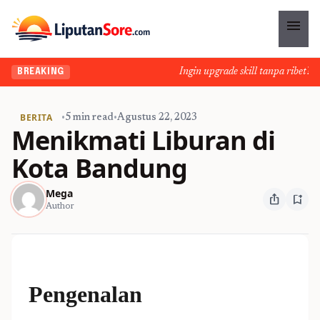
menu
Ingin upgrade skill tanpa ribet? Tem
BREAKING
BERITA
•
5 min read
•
Agustus 22, 2023
Menikmati Liburan di
Kota Bandung
Mega
ios_share
bookmark_add
Author
Pengenalan