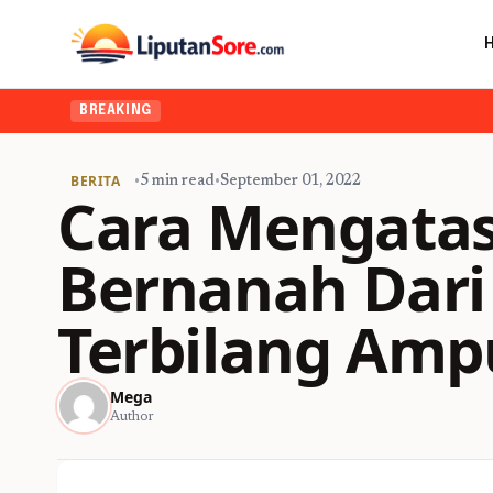
BREAKING
BERITA
•
5 min read
•
September 01, 2022
Cara Mengatas
Bernanah Dari
Terbilang Am
Mega
Author