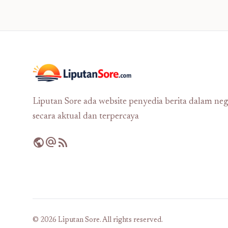
Liputan Sore ada website penyedia berita dalam neg
secara aktual dan terpercaya
public
alternate_email
rss_feed
© 2026 Liputan Sore. All rights reserved.