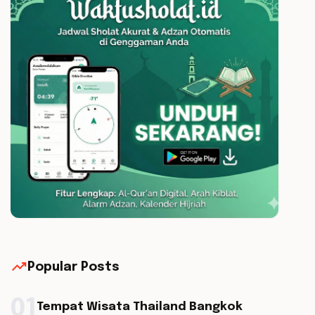
trending_up
Popular Posts
01
Tempat Wisata Thailand Bangkok