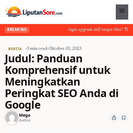
menu
Ingin upgrade skill tanpa ribet? Temukan
BREAKING
BERITA
•
5 min read
•
Oktober 03, 2023
Judul: Panduan
Komprehensif untuk
Meningkatkan
Peringkat SEO Anda di
Google
Mega
ios_share
bookmark_add
Author