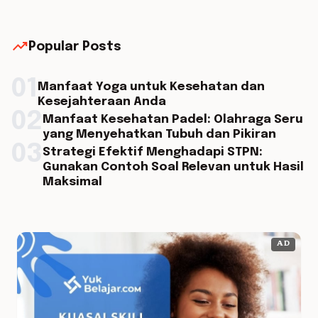
trending_up
Popular Posts
01
Manfaat Yoga untuk Kesehatan dan
Kesejahteraan Anda
02
Manfaat Kesehatan Padel: Olahraga Seru
yang Menyehatkan Tubuh dan Pikiran
03
Strategi Efektif Menghadapi STPN:
Gunakan Contoh Soal Relevan untuk Hasil
Maksimal
AD