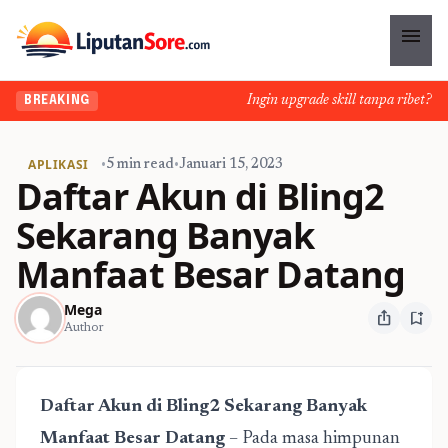
menu
Ingin upgrade skill tanpa ribet? Tem
BREAKING
APLIKASI
•
5 min read
•
Januari 15, 2023
Daftar Akun di Bling2
Sekarang Banyak
Manfaat Besar Datang
Mega
ios_share
bookmark_add
Author
Daftar Akun di Bling2 Sekarang Banyak
Manfaat Besar Datang
– Pada masa himpunan