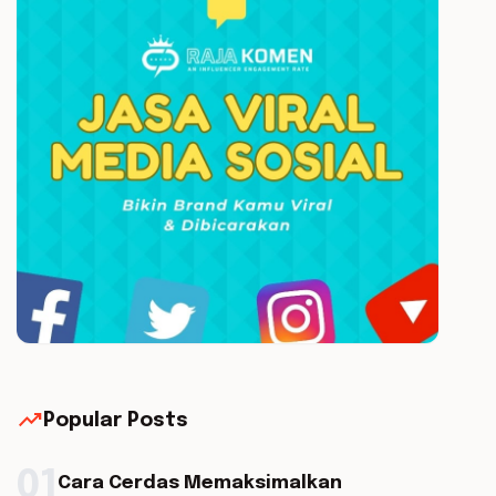
trending_up
Popular Posts
01
Cara Cerdas Memaksimalkan