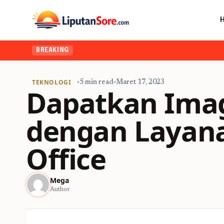
BREAKING
TEKNOLOGI
•
5 min read
•
Maret 17, 2023
Dapatkan Imag
dengan Layana
Office
Mega
Author