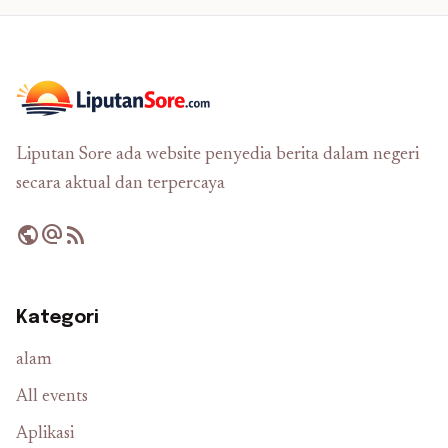
Liputan Sore ada website penyedia berita dalam negeri
secara aktual dan terpercaya
public
alternate_email
rss_feed
Kategori
alam
All events
Aplikasi