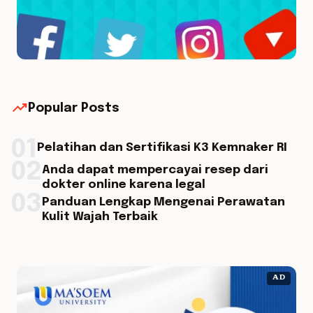
trending_up
Popular Posts
01
Pelatihan dan Sertifikasi K3 Kemnaker RI
02
Anda dapat mempercayai resep dari
dokter online karena legal
03
Panduan Lengkap Mengenai Perawatan
Kulit Wajah Terbaik
AD