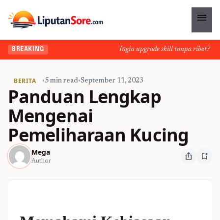
menu
Ingin upgrade skill tanpa ribet? Temu
BREAKING
BERITA
•
5 min read
•
September 11, 2023
Panduan Lengkap
Mengenai
Pemeliharaan Kucing
Mega
ios_share
bookmark_add
Author