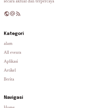
secara aktual dan terpercaya
public
alternate_email
rss_feed
Kategori
alam
All events
Aplikasi
Artikel
Berita
Navigasi
Home