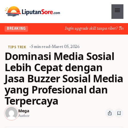
menu
Ingin upgrade skill tanpa ribet? Temukan 
BREAKING
TIPS TRIK
•
5 min read
•
Maret 05, 2026
Dominasi Media Sosial
Lebih Cepat dengan
Jasa Buzzer Sosial Media
yang Profesional dan
Terpercaya
Mega
ios_share
bookmark_add
Author