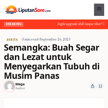
menu
Ingin upgrade skill tanpa ribet? Temuk
BREAKING
BERITA
•
5 min read
•
September 26, 2023
Semangka: Buah Segar
dan Lezat untuk
Menyegarkan Tubuh di
Musim Panas
Mega
ios_share
bookmark_add
Author