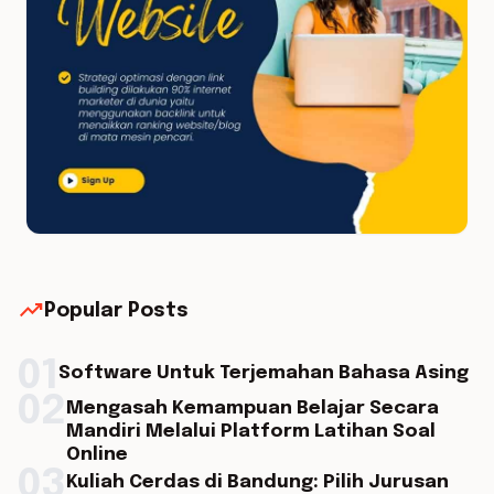
trending_up
Popular Posts
01
Software Untuk Terjemahan Bahasa Asing
02
Mengasah Kemampuan Belajar Secara
Mandiri Melalui Platform Latihan Soal
Online
03
Kuliah Cerdas di Bandung: Pilih Jurusan