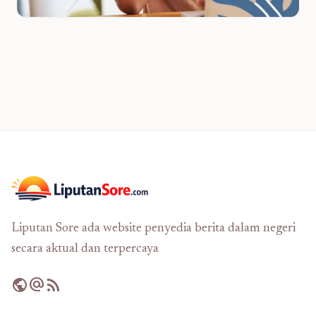
Liputan Sore ada website penyedia berita dalam negeri
secara aktual dan terpercaya
public
alternate_email
rss_feed