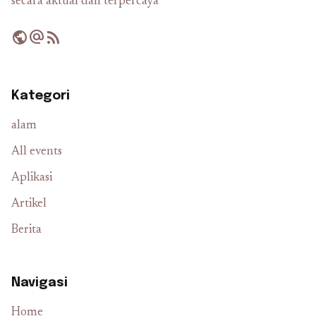
secara aktual dan terpercaya
public
alternate_email
rss_feed
Kategori
alam
All events
Aplikasi
Artikel
Berita
Navigasi
Home