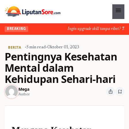
menu
Ingin upgrade skill tanpa ribet? Temuka
BREAKING
BERITA
•
5 min read
•
Oktober 01, 2023
Pentingnya Kesehatan
Mental dalam
Kehidupan Sehari-hari
Mega
ios_share
bookmark_add
Author