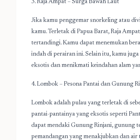
3. Raja Ampat – Surga Bawah Laut
Jika kamu penggemar snorkeling atau div
kamu. Terletak di Papua Barat, Raja Ampa
tertandingi. Kamu dapat menemukan bera
indah di perairan ini. Selain itu, kamu jug
eksotis dan menikmati keindahan alam yan
4. Lombok – Pesona Pantai dan Gunung Ri
Lombok adalah pulau yang terletak di sebe
pantai-pantainya yang eksotis seperti Pan
dapat mendaki Gunung Rinjani, gunung te
pemandangan yang menakjubkan dan air 