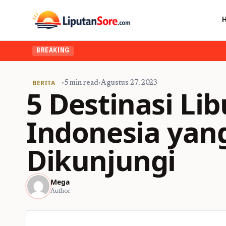
BREAKING
BERITA
•
5 min read
•
Agustus 27, 2023
5 Destinasi Lib
Indonesia yan
Dikunjungi
Mega
Author