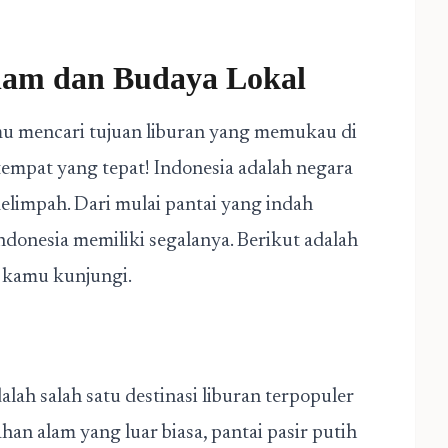
lam dan Budaya Lokal
u mencari tujuan liburan yang memukau di
 tempat yang tepat! Indonesia adalah negara
limpah. Dari mulai pantai yang indah
onesia memiliki segalanya. Berikut adalah
b kamu kunjungi.
alah salah satu destinasi liburan terpopuler
han alam yang luar biasa, pantai pasir putih