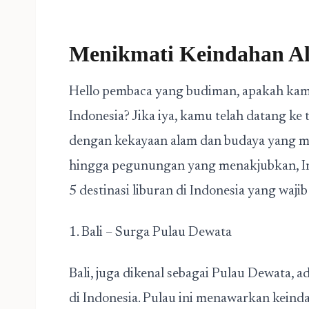
Menikmati Keindahan A
Hello pembaca yang budiman, apakah kam
Indonesia? Jika iya, kamu telah datang ke
dengan kekayaan alam dan budaya yang me
hingga pegunungan yang menakjubkan, Ind
5 destinasi liburan di Indonesia yang waji
1. Bali – Surga Pulau Dewata
Bali, juga dikenal sebagai Pulau Dewata, ad
di Indonesia. Pulau ini menawarkan keinda