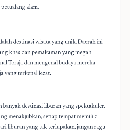
 petualang alam.
dalah destinasi wisata yang unik. Daerah ini
yang khas dan pemakaman yang megah.
onal Toraja dan mengenal budaya mereka
a yang terkenal lezat.
banyak destinasi liburan yang spektakuler.
ang menakjubkan, setiap tempat memiliki
cari liburan yang tak terlupakan, jangan ragu