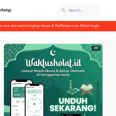
search
k
Religi
lengkap hanya di YukBelajar.com. Mulai langkah suksesmu hari ini! • Mau lulu
AD