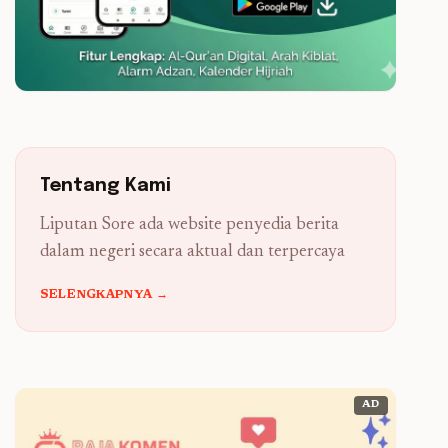
Tentang Kami
Liputan Sore ada website penyedia berita
dalam negeri secara aktual dan terpercaya
SELENGKAPNYA →
AD