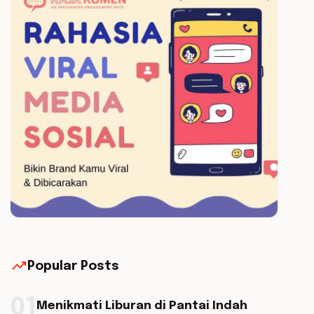
trending_up
Popular Posts
01
Menikmati Liburan di Pantai Indah