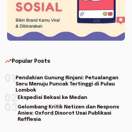
trending_up
Popular Posts
01
Pendakian Gunung Rinjani: Petualangan
Seru Menuju Puncak Tertinggi di Pulau
Lombok
02
Ekspedisi Bekasi ke Medan
03
Gelombang Kritik Netizen dan Respons
Anies: Oxford Disorot Usai Publikasi
Rafflesia