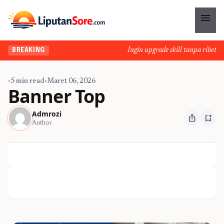
menu
Ingin upgrade skill tanpa ribet? T
BREAKING
•
5 min read
•
Maret 06, 2026
Banner Top
Admrozi
ios_share
bookmark_add
Author