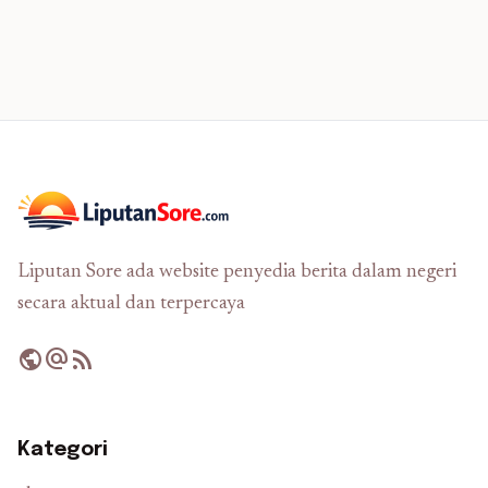
Liputan Sore ada website penyedia berita dalam negeri
secara aktual dan terpercaya
public
alternate_email
rss_feed
Kategori