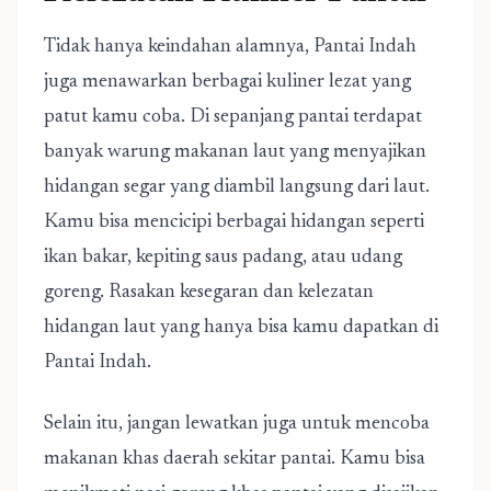
Tidak hanya keindahan alamnya, Pantai Indah
juga menawarkan berbagai kuliner lezat yang
patut kamu coba. Di sepanjang pantai terdapat
banyak warung makanan laut yang menyajikan
hidangan segar yang diambil langsung dari laut.
Kamu bisa mencicipi berbagai hidangan seperti
ikan bakar, kepiting saus padang, atau udang
goreng. Rasakan kesegaran dan kelezatan
hidangan laut yang hanya bisa kamu dapatkan di
Pantai Indah.
Selain itu, jangan lewatkan juga untuk mencoba
makanan khas daerah sekitar pantai. Kamu bisa