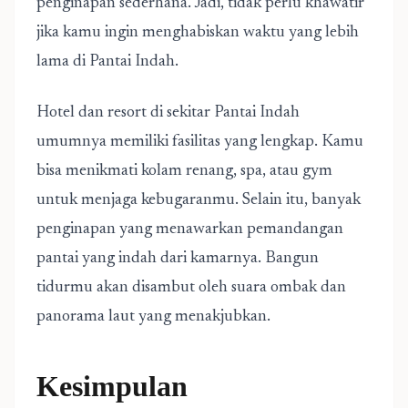
penginapan sederhana. Jadi, tidak perlu khawatir
jika kamu ingin menghabiskan waktu yang lebih
lama di Pantai Indah.
Hotel dan resort di sekitar Pantai Indah
umumnya memiliki fasilitas yang lengkap. Kamu
bisa menikmati kolam renang, spa, atau gym
untuk menjaga kebugaranmu. Selain itu, banyak
penginapan yang menawarkan pemandangan
pantai yang indah dari kamarnya. Bangun
tidurmu akan disambut oleh suara ombak dan
panorama laut yang menakjubkan.
Kesimpulan