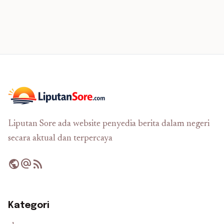
Liputan Sore ada website penyedia berita dalam negeri
secara aktual dan terpercaya
public
alternate_email
rss_feed
Kategori