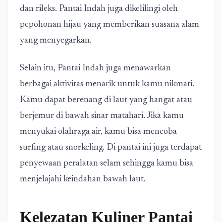
dan rileks. Pantai Indah juga dikelilingi oleh
pepohonan hijau yang memberikan suasana alam
yang menyegarkan.
Selain itu, Pantai Indah juga menawarkan
berbagai aktivitas menarik untuk kamu nikmati.
Kamu dapat berenang di laut yang hangat atau
berjemur di bawah sinar matahari. Jika kamu
menyukai olahraga air, kamu bisa mencoba
surfing atau snorkeling. Di pantai ini juga terdapat
penyewaan peralatan selam sehingga kamu bisa
menjelajahi keindahan bawah laut.
Kelezatan Kuliner Pantai