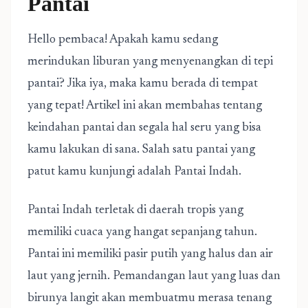
Pantai
Hello pembaca! Apakah kamu sedang
merindukan liburan yang menyenangkan di tepi
pantai? Jika iya, maka kamu berada di tempat
yang tepat! Artikel ini akan membahas tentang
keindahan pantai dan segala hal seru yang bisa
kamu lakukan di sana. Salah satu pantai yang
patut kamu kunjungi adalah Pantai Indah.
Pantai Indah terletak di daerah tropis yang
memiliki cuaca yang hangat sepanjang tahun.
Pantai ini memiliki pasir putih yang halus dan air
laut yang jernih. Pemandangan laut yang luas dan
birunya langit akan membuatmu merasa tenang