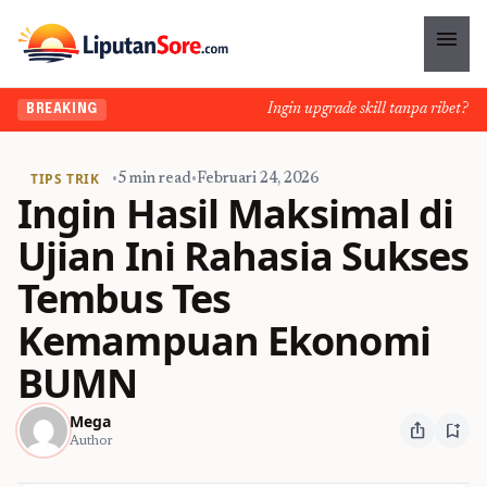
menu
Ingin upgrade skill tanpa ribet? Tem
BREAKING
TIPS TRIK
•
5 min read
•
Februari 24, 2026
Ingin Hasil Maksimal di
Ujian Ini Rahasia Sukses
Tembus Tes
Kemampuan Ekonomi
BUMN
Mega
ios_share
bookmark_add
Author