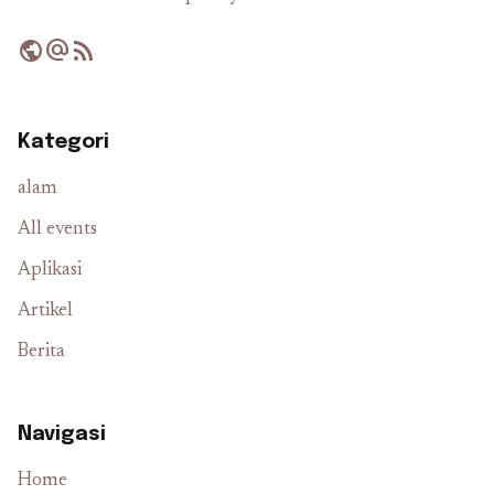
public
alternate_email
rss_feed
Kategori
alam
All events
Aplikasi
Artikel
Berita
Navigasi
Home