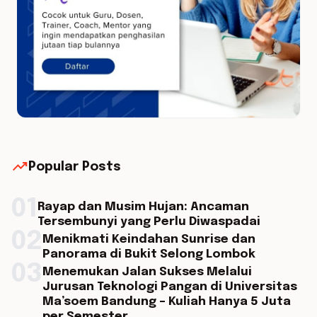
trending_up
Popular Posts
01
Rayap dan Musim Hujan: Ancaman
Tersembunyi yang Perlu Diwaspadai
02
Menikmati Keindahan Sunrise dan
Panorama di Bukit Selong Lombok
03
Menemukan Jalan Sukses Melalui
Jurusan Teknologi Pangan di Universitas
Ma’soem Bandung – Kuliah Hanya 5 Juta
per Semester