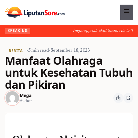
menu
Ingin upgrade skill tanpa ribet? Temuk
BREAKING
BERITA
•
5 min read
•
September 18, 2023
Manfaat Olahraga
untuk Kesehatan Tubuh
dan Pikiran
Mega
ios_share
bookmark_add
Author