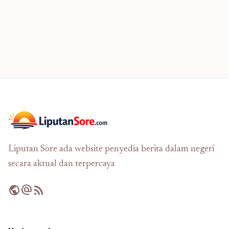
Liputan Sore ada website penyedia berita dalam negeri
secara aktual dan terpercaya
public
alternate_email
rss_feed