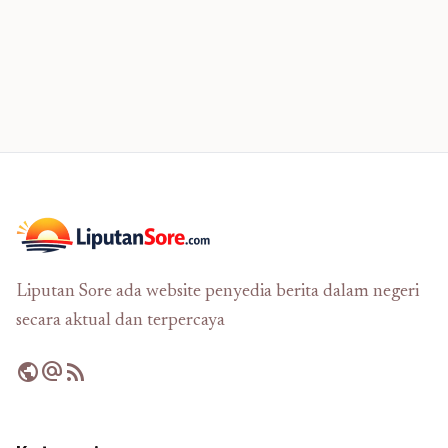
Liputan Sore ada website penyedia berita dalam negeri
secara aktual dan terpercaya
public
alternate_email
rss_feed