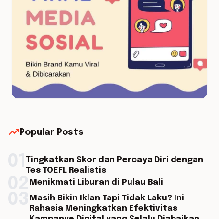
trending_up
Popular Posts
01
Tingkatkan Skor dan Percaya Diri dengan
Tes TOEFL Realistis
02
Menikmati Liburan di Pulau Bali
03
Masih Bikin Iklan Tapi Tidak Laku? Ini
Rahasia Meningkatkan Efektivitas
Kampanye Digital yang Selalu Diabaikan