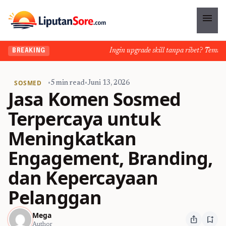
menu
Ingin upgrade skill tanpa ribet? Temukan k
BREAKING
SOSMED
•
5 min read
•
Juni 13, 2026
Jasa Komen Sosmed
Terpercaya untuk
Meningkatkan
Engagement, Branding,
dan Kepercayaan
Pelanggan
Mega
ios_share
bookmark_add
Author