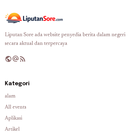
Liputan Sore ada website penyedia berita dalam negeri
secara aktual dan terpercaya
public
alternate_email
rss_feed
Kategori
alam
All events
Aplikasi
Artikel