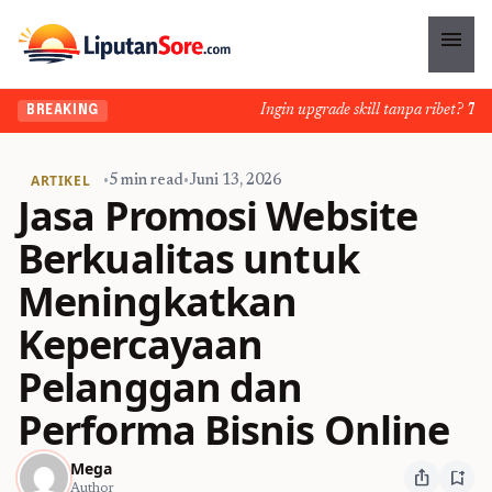
menu
Ingin upgrade skill tanpa ribet? Temuka
BREAKING
ARTIKEL
•
5 min read
•
Juni 13, 2026
Jasa Promosi Website
Berkualitas untuk
Meningkatkan
Kepercayaan
Pelanggan dan
Performa Bisnis Online
Mega
ios_share
bookmark_add
Author