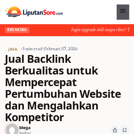
menu
Ingin upgrade skill tanpa ribet? Temuk
BREAKING
JASA
•
5 min read
•
Februari 07, 2026
Jual Backlink
Berkualitas untuk
Mempercepat
Pertumbuhan Website
dan Mengalahkan
Kompetitor
Mega
ios_share
bookmark_add
Author