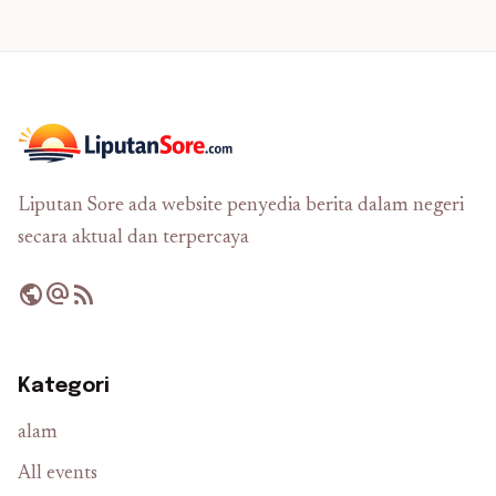
Liputan Sore ada website penyedia berita dalam negeri
secara aktual dan terpercaya
public
alternate_email
rss_feed
Kategori
alam
All events