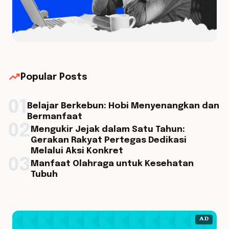
trending_up
Popular Posts
01
Belajar Berkebun: Hobi Menyenangkan dan
Bermanfaat
02
Mengukir Jejak dalam Satu Tahun:
Gerakan Rakyat Pertegas Dedikasi
Melalui Aksi Konkret
03
Manfaat Olahraga untuk Kesehatan
Tubuh
AD