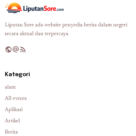
Liputan Sore ada website penyedia berita dalam negeri
secara aktual dan terpercaya
public
alternate_email
rss_feed
Kategori
alam
All events
Aplikasi
Artikel
Berita