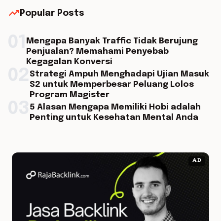
trending_up
Popular Posts
01
Mengapa Banyak Traffic Tidak Berujung
Penjualan? Memahami Penyebab
Kegagalan Konversi
02
Strategi Ampuh Menghadapi Ujian Masuk
S2 untuk Memperbesar Peluang Lolos
Program Magister
03
5 Alasan Mengapa Memiliki Hobi adalah
Penting untuk Kesehatan Mental Anda
AD