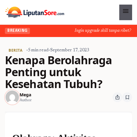
menu
Ingin upgrade skill tanpa ribet? Temu
BREAKING
BERITA
•
5 min read
•
September 17, 2023
Kenapa Berolahraga
Penting untuk
Kesehatan Tubuh?
Mega
ios_share
bookmark_add
Author