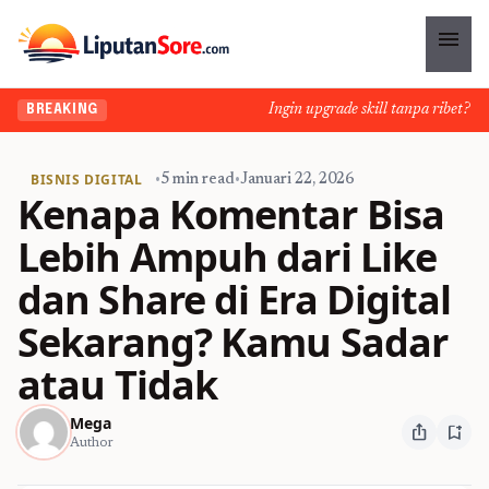
menu
Ingin upgrade skill tanpa ribet? Temu
BREAKING
BISNIS DIGITAL
•
5 min read
•
Januari 22, 2026
Kenapa Komentar Bisa
Lebih Ampuh dari Like
dan Share di Era Digital
Sekarang? Kamu Sadar
atau Tidak
Mega
ios_share
bookmark_add
Author