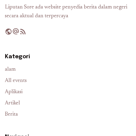
Liputan Sore ada website penyedia berita dalam negeri
secara aktual dan terpercaya
public
alternate_email
rss_feed
Kategori
alam
All events
Aplikasi
Artikel
Berita