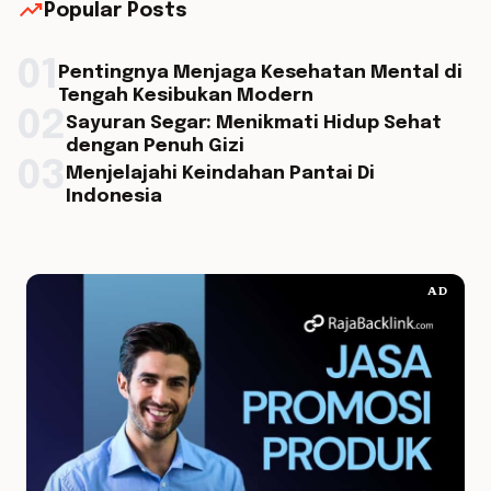
trending_up
Popular Posts
01
Pentingnya Menjaga Kesehatan Mental di
Tengah Kesibukan Modern
02
Sayuran Segar: Menikmati Hidup Sehat
dengan Penuh Gizi
03
Menjelajahi Keindahan Pantai Di
Indonesia
AD