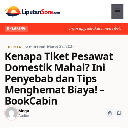
menu
Ingin upgrade skill tanpa ribet? Temuk
BREAKING
BERITA
•
5 min read
•
Maret 22, 2025
Kenapa Tiket Pesawat
Domestik Mahal? Ini
Penyebab dan Tips
Menghemat Biaya! –
BookCabin
Mega
ios_share
bookmark_add
Author