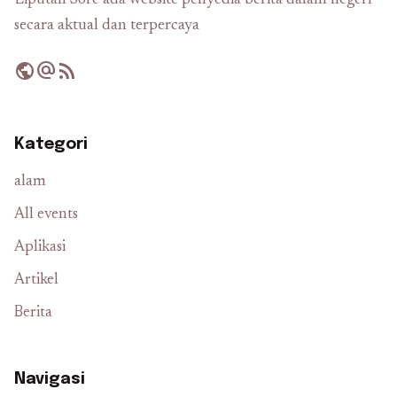
Liputan Sore ada website penyedia berita dalam negeri
secara aktual dan terpercaya
public
alternate_email
rss_feed
Kategori
alam
All events
Aplikasi
Artikel
Berita
Navigasi