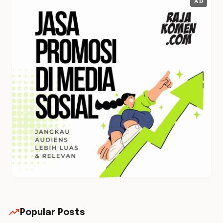
AD
trending_up
Popular Posts