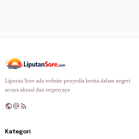
Liputan Sore ada website penyedia berita dalam negeri
secara aktual dan terpercaya
public
alternate_email
rss_feed
Kategori