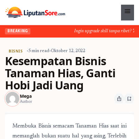
menu
Ingin upgrade skill tanpa ribet? Temuk
BREAKING
BISNIS
•
5 min read
•
Oktober 12, 2022
Kesempatan Bisnis
Tanaman Hias, Ganti
Hobi Jadi Uang
Mega
ios_share
bookmark_add
Author
Membuka Bisnis semacam Tanaman Hias saat ini
memanglah bukan suatu hal yang asing. Terlebih