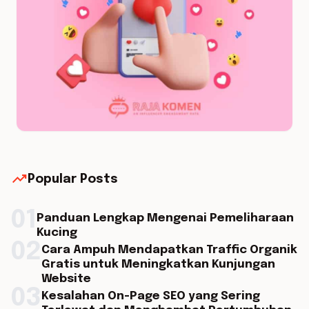
trending_up
Popular Posts
01
Panduan Lengkap Mengenai Pemeliharaan
Kucing
02
Cara Ampuh Mendapatkan Traffic Organik
Gratis untuk Meningkatkan Kunjungan
Website
03
Kesalahan On-Page SEO yang Sering