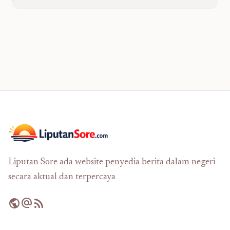
Liputan Sore ada website penyedia berita dalam negeri
secara aktual dan terpercaya
public
alternate_email
rss_feed