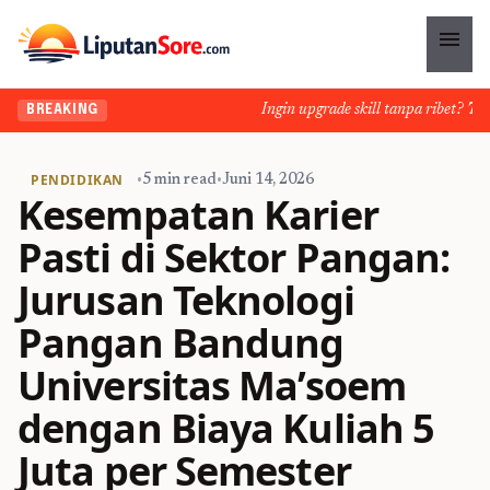
menu
Ingin upgrade skill tanpa ribet? Temuk
BREAKING
PENDIDIKAN
•
5 min read
•
Juni 14, 2026
Kesempatan Karier
Pasti di Sektor Pangan:
Jurusan Teknologi
Pangan Bandung
Universitas Ma’soem
dengan Biaya Kuliah 5
Juta per Semester