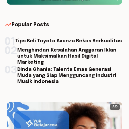
trending_up
Popular Posts
01
Tips Beli Toyota Avanza Bekas Berkualitas
02
Menghindari Kesalahan Anggaran Iklan
untuk Maksimalkan Hasil Digital
Marketing
03
Dinda Ghania: Talenta Emas Generasi
Muda yang Siap Mengguncang Industri
Musik Indonesia
AD