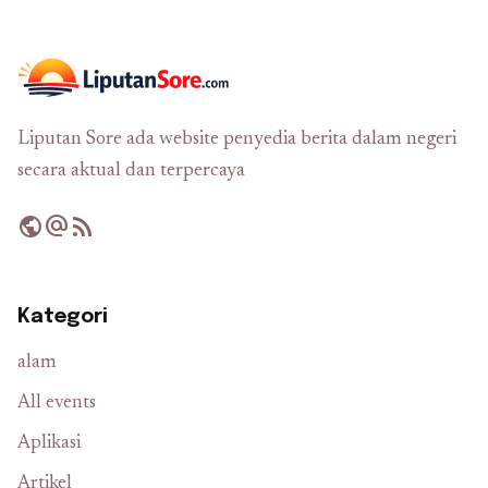
Liputan Sore ada website penyedia berita dalam negeri
secara aktual dan terpercaya
public
alternate_email
rss_feed
Kategori
alam
All events
Aplikasi
Artikel