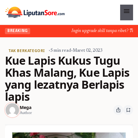
menu
Ingin upgrade skill tanpa ribet? Temukan
BREAKING
TAK BERKATEGORI
•
5 min read
•
Maret 02, 2023
Kue Lapis Kukus Tugu
Khas Malang, Kue Lapis
yang lezatnya Berlapis
lapis
Mega
ios_share
bookmark_add
Author