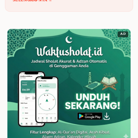
SELENGKAPNYA →
AD