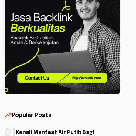
trending_up
Popular Posts
01
Kenali Manfaat Air Putih Bagi