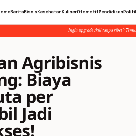
Home
Berita
Bisnis
Kesehatan
Kuliner
Otomotif
Pendidikan
Politi
Ingin upgrade skill tanpa ribet? Temukan kelas seru dan
an Agribisnis
ng: Biaya
uta per
il Jadi
ses!