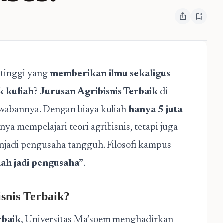
ios_share
bookmark_add
tinggi yang
memberikan ilmu sekaligus
 kuliah
?
Jurusan Agribisnis Terbaik
di
awabannya. Dengan biaya kuliah
hanya 5 juta
nya mempelajari teori agribisnis, tetapi juga
jadi pengusaha tangguh. Filosofi kampus
iah jadi pengusaha”
.
snis Terbaik?
rbaik
, Universitas Ma’soem menghadirkan