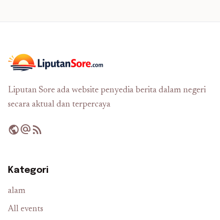
Liputan Sore ada website penyedia berita dalam negeri
secara aktual dan terpercaya
public
alternate_email
rss_feed
Kategori
alam
All events