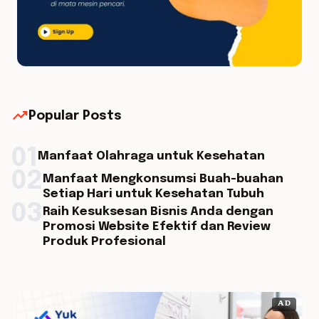
trending_up
Popular Posts
01
Manfaat Olahraga untuk Kesehatan
02
Manfaat Mengkonsumsi Buah-buahan
Setiap Hari untuk Kesehatan Tubuh
03
Raih Kesuksesan Bisnis Anda dengan
Promosi Website Efektif dan Review
Produk Profesional
AD