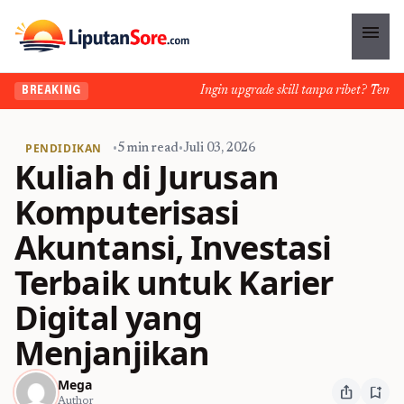
menu
Ingin upgrade skill tanpa ribet? Temukan k
BREAKING
PENDIDIKAN
•
5 min read
•
Juli 03, 2026
Kuliah di Jurusan
Komputerisasi
Akuntansi, Investasi
Terbaik untuk Karier
Digital yang
Menjanjikan
Mega
ios_share
bookmark_add
Author