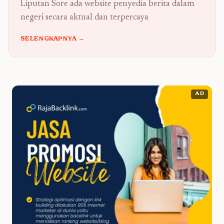
Liputan Sore ada website penyedia berita dalam
negeri secara aktual dan terpercaya
SELENGKAPNYA →
AD