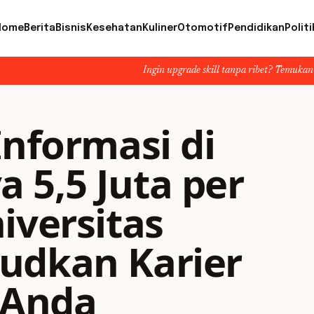
Home
Berita
Bisnis
Kesehatan
Kuliner
Otomotif
Pendidikan
Politi
Ingin upgrade skill tanpa ribet? Temukan kelas seru dan mat
Informasi di
 5,5 Juta per
iversitas
udkan Karier
 Anda