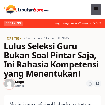
menu
Ingin upgrade skill tanpa ribet? Temuka
BREAKING
TIPS TRIK
•
5 min read
•
Februari 10, 2026
Lulus Seleksi Guru
Bukan Soal Pintar Saja,
Ini Rahasia Kompetensi
yang Menentukan!
Mega
ios_share
bookmark_add
Author
Menjadi guru profesional bukan hanya tentang