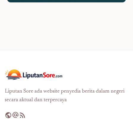
Liputan Sore ada website penyedia berita dalam negeri
secara aktual dan terpercaya
public
alternate_email
rss_feed